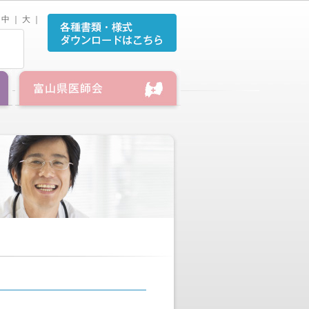
中
｜
大
｜