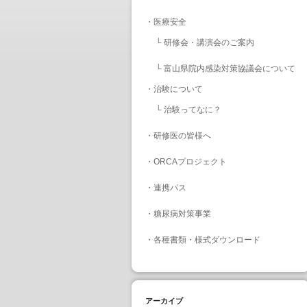
・
医療安全
└
研修会・講演会のご案内
└
富山県院内感染対策協議会について
・
治験について
└
治験ってなに？
・
研修医の皆様へ
・
ORCAプロジェクト
・
連携パス
・
糖尿病対策事業
・
各種書類・様式ダウンロード
アーカイブ