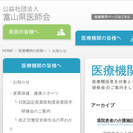
HOME
＞
医療機関の皆様へ
＞ お知らせ
・
お知らせ
・
産業保健、健康スポーツ
└
日医認定産業医制度産業医学
アーカイブ
研修会のご案内
└
改正労働安全衛生法の早わか
退院患者の介護施
り