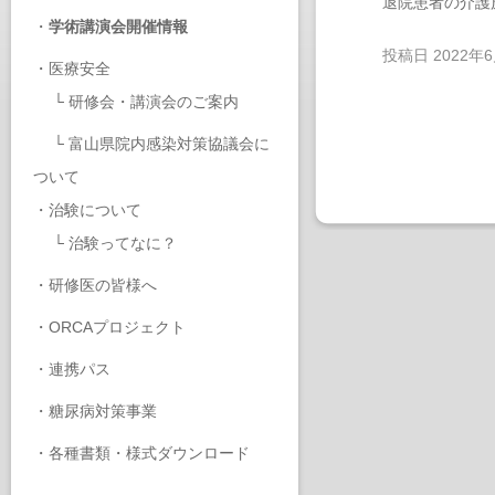
退院患者の介護
・
学術講演会開催情報
投稿日
2022年
・
医療安全
└
研修会・講演会のご案内
└
富山県院内感染対策協議会に
ついて
・
治験について
└
治験ってなに？
・
研修医の皆様へ
・
ORCAプロジェクト
・
連携パス
・
糖尿病対策事業
・
各種書類・様式ダウンロード