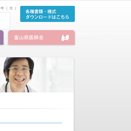
中
｜
大
｜