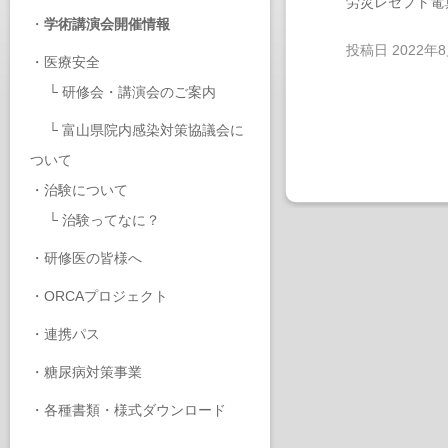
労災レセプト電
・
学術講演会開催情報
投稿日
2022年
・
医療安全
└
研修会・講演会のご案内
└
富山県院内感染対策協議会に
ついて
・
治験について
└
治験ってなに？
・
研修医の皆様へ
・
ORCAプロジェクト
・
連携パス
・
糖尿病対策事業
・
各種書類・様式ダウンロード