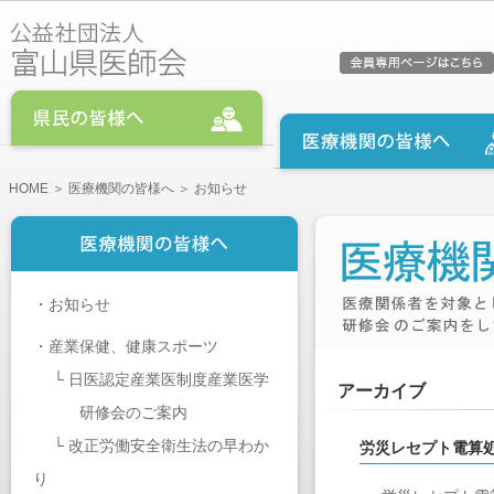
HOME
＞
医療機関の皆様へ
＞ お知らせ
・
お知らせ
・
産業保健、健康スポーツ
└
日医認定産業医制度産業医学
アーカイブ
研修会のご案内
└
改正労働安全衛生法の早わか
労災レセプト電算
り