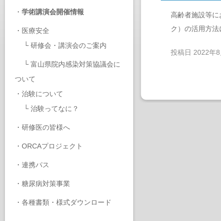
・
学術講演会開催情報
高齢者施設等に
ク）の活用方法
・
医療安全
└
研修会・講演会のご案内
投稿日
2022年
└
富山県院内感染対策協議会に
ついて
・
治験について
└
治験ってなに？
・
研修医の皆様へ
・
ORCAプロジェクト
・
連携パス
・
糖尿病対策事業
・
各種書類・様式ダウンロード