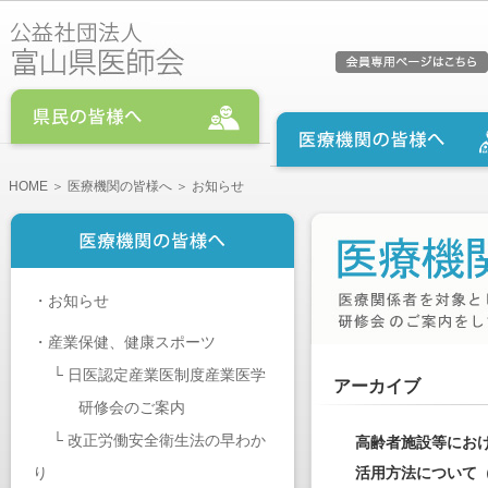
HOME
＞
医療機関の皆様へ
＞ お知らせ
・
お知らせ
・
産業保健、健康スポーツ
└
日医認定産業医制度産業医学
アーカイブ
研修会のご案内
└
改正労働安全衛生法の早わか
高齢者施設等にお
り
活用方法について