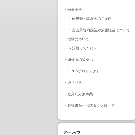
・
医療安全
└
研修会・講演会のご案内
└
富山県院内感染対策協議会について
・
治験について
└
治験ってなに？
・
研修医の皆様へ
・
ORCAプロジェクト
・
連携パス
・
糖尿病対策事業
・
各種書類・様式ダウンロード
アーカイブ