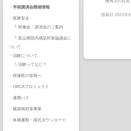
「使用上の注意
・
学術講演会開催情報
投稿日
2022年
・
医療安全
└
研修会・講演会のご案内
└
富山県院内感染対策協議会に
ついて
・
治験について
└
治験ってなに？
・
研修医の皆様へ
・
ORCAプロジェクト
・
連携パス
・
糖尿病対策事業
・
各種書類・様式ダウンロード