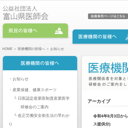
HOME
＞
医療機関の皆様へ
＞ お知らせ
・
お知らせ
・
産業保健、健康スポーツ
└
日医認定産業医制度産業医学
アーカイブ
研修会のご案内
└
改正労働安全衛生法の早わか
令和4年8月3日か
り
ス提供分)