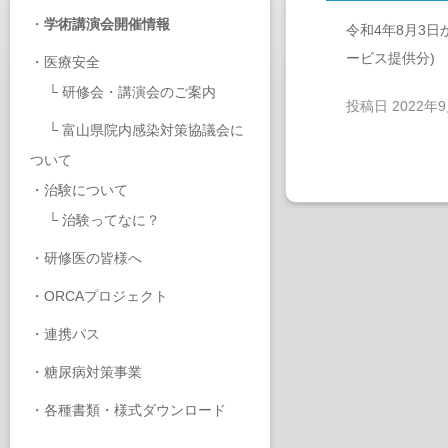
・
学術講演会開催情報
令和4年8月3
ービス提供分)
・
医療安全
└
研修会・講演会のご案内
投稿日
2022年
└
富山県院内感染対策協議会に
ついて
・
治験について
└
治験ってなに？
・
研修医の皆様へ
・
ORCAプロジェクト
・
連携パス
・
糖尿病対策事業
・
各種書類・様式ダウンロード