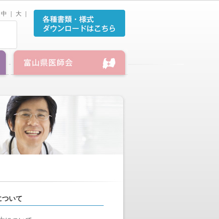
中
｜
大
｜
について