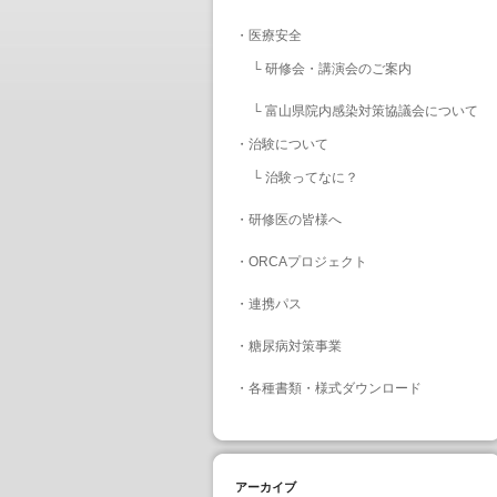
・
医療安全
└
研修会・講演会のご案内
└
富山県院内感染対策協議会について
・
治験について
└
治験ってなに？
・
研修医の皆様へ
・
ORCAプロジェクト
・
連携パス
・
糖尿病対策事業
・
各種書類・様式ダウンロード
アーカイブ