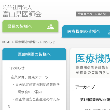
HOME
＞
医療機関の皆様へ
＞ お知らせ
・
お知らせ
・
産業保健、健康スポーツ
└
日医認定産業医制度産業医学
アーカイブ
研修会のご案内
└
改正労働安全衛生法の早わか
第1回産業医Web
り