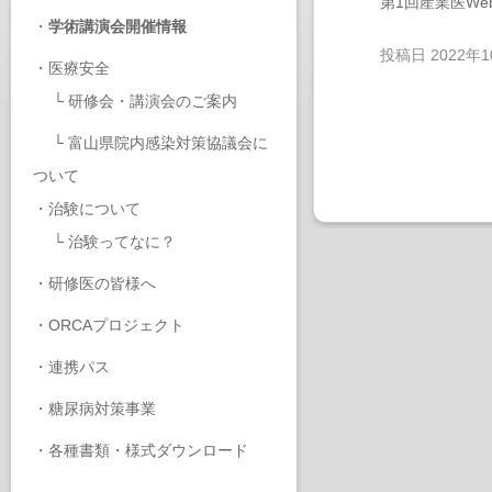
第1回産業医W
・
学術講演会開催情報
投稿日
2022年
・
医療安全
└
研修会・講演会のご案内
└
富山県院内感染対策協議会に
ついて
・
治験について
└
治験ってなに？
・
研修医の皆様へ
・
ORCAプロジェクト
・
連携パス
・
糖尿病対策事業
・
各種書類・様式ダウンロード