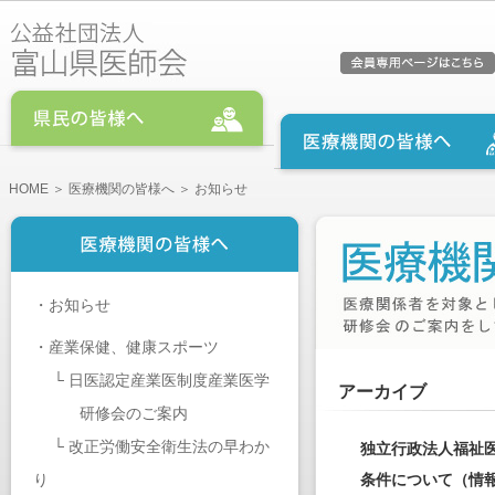
HOME
＞
医療機関の皆様へ
＞ お知らせ
・
お知らせ
・
産業保健、健康スポーツ
└
日医認定産業医制度産業医学
アーカイブ
研修会のご案内
└
改正労働安全衛生法の早わか
独立行政法人福祉医
り
条件について（情