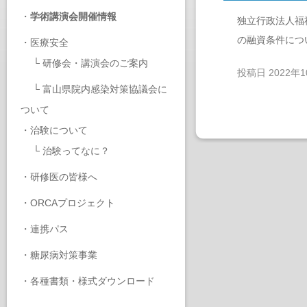
・
学術講演会開催情報
独立行政法人福
の融資条件につ
・
医療安全
└
研修会・講演会のご案内
投稿日
2022年
└
富山県院内感染対策協議会に
ついて
・
治験について
└
治験ってなに？
・
研修医の皆様へ
・
ORCAプロジェクト
・
連携パス
・
糖尿病対策事業
・
各種書類・様式ダウンロード