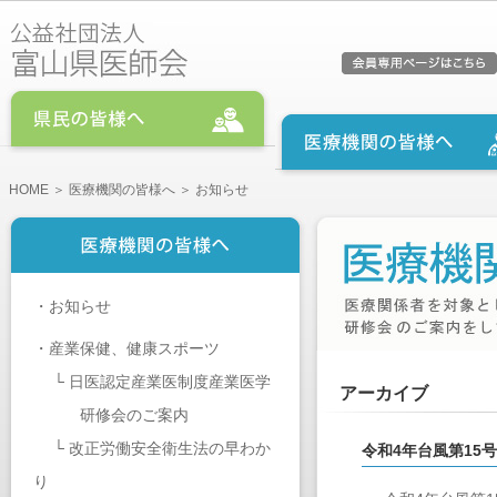
HOME
＞
医療機関の皆様へ
＞ お知らせ
・
お知らせ
・
産業保健、健康スポーツ
└
日医認定産業医制度産業医学
アーカイブ
研修会のご案内
└
改正労働安全衛生法の早わか
令和4年台風第15
り