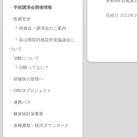
令和4年台風第
・
学術講演会開催情報
投稿日
2022年
・
医療安全
└
研修会・講演会のご案内
└
富山県院内感染対策協議会に
ついて
・
治験について
└
治験ってなに？
・
研修医の皆様へ
・
ORCAプロジェクト
・
連携パス
・
糖尿病対策事業
・
各種書類・様式ダウンロード