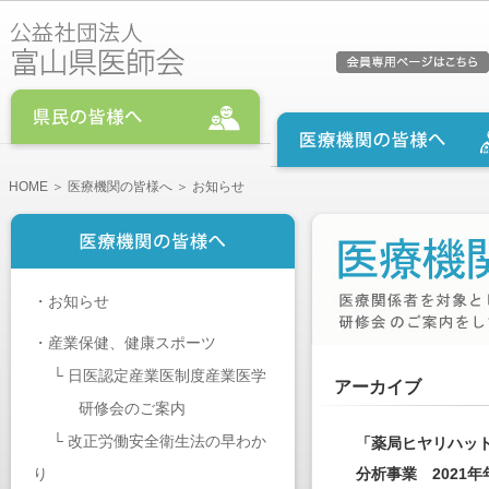
HOME
＞
医療機関の皆様へ
＞ お知らせ
・
お知らせ
・
産業保健、健康スポーツ
└
日医認定産業医制度産業医学
アーカイブ
研修会のご案内
└
改正労働安全衛生法の早わか
「薬局ヒヤリハッ
り
分析事業 2021