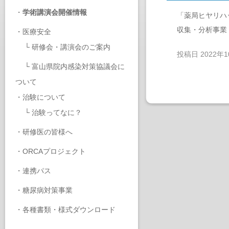
・
学術講演会開催情報
「薬局ヒヤリハ
収集・分析事業
・
医療安全
└
研修会・講演会のご案内
投稿日
2022年
└
富山県院内感染対策協議会に
ついて
・
治験について
└
治験ってなに？
・
研修医の皆様へ
・
ORCAプロジェクト
・
連携パス
・
糖尿病対策事業
・
各種書類・様式ダウンロード