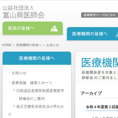
HOME
＞
医療機関の皆様へ
＞ お知らせ
・
お知らせ
・
産業保健、健康スポーツ
└
日医認定産業医制度産業医学
アーカイブ
研修会のご案内
└
改正労働安全衛生法の早わか
令和４年度第２回産
り