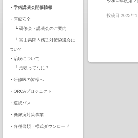
令和４年度第２
・
学術講演会開催情報
投稿日
2023年
・
医療安全
└
研修会・講演会のご案内
└
富山県院内感染対策協議会に
ついて
・
治験について
└
治験ってなに？
・
研修医の皆様へ
・
ORCAプロジェクト
・
連携パス
・
糖尿病対策事業
・
各種書類・様式ダウンロード