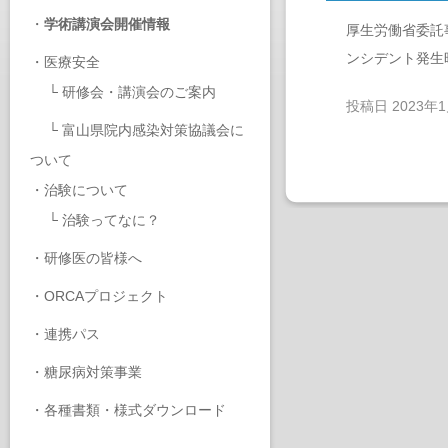
・
学術講演会開催情報
厚生労働省委託
ンシデント発生
・
医療安全
└
研修会・講演会のご案内
投稿日
2023年
└
富山県院内感染対策協議会に
ついて
・
治験について
└
治験ってなに？
・
研修医の皆様へ
・
ORCAプロジェクト
・
連携パス
・
糖尿病対策事業
・
各種書類・様式ダウンロード