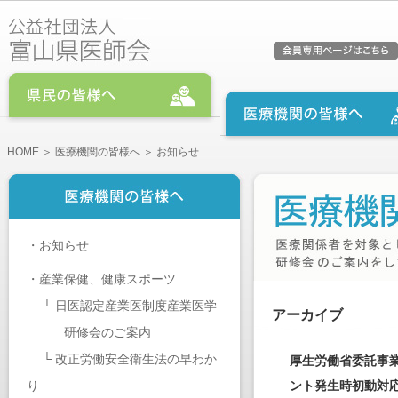
HOME
＞
医療機関の皆様へ
＞ お知らせ
・
お知らせ
・
産業保健、健康スポーツ
└
日医認定産業医制度産業医学
アーカイブ
研修会のご案内
└
改正労働安全衛生法の早わか
厚生労働省委託事
り
ント発生時初動対