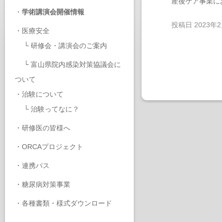
産後ケア事業に
・
学術講演会開催情報
投稿日
2023年
・
医療安全
└
研修会・講演会のご案内
└
富山県院内感染対策協議会に
ついて
・
治験について
└
治験ってなに？
・
研修医の皆様へ
・
ORCAプロジェクト
・
連携パス
・
糖尿病対策事業
・
各種書類・様式ダウンロード