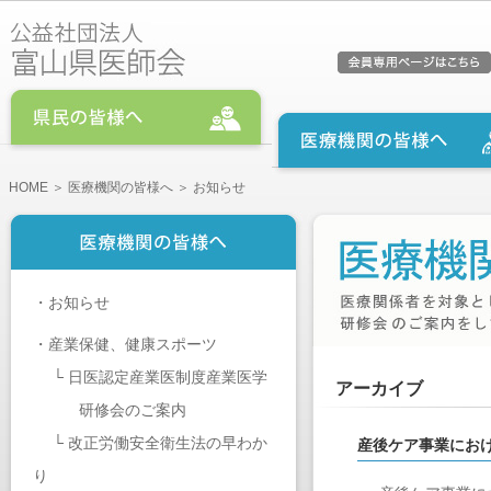
HOME
＞
医療機関の皆様へ
＞ お知らせ
・
お知らせ
・
産業保健、健康スポーツ
└
日医認定産業医制度産業医学
アーカイブ
研修会のご案内
└
改正労働安全衛生法の早わか
産後ケア事業にお
り