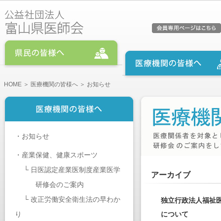
HOME
＞
医療機関の皆様へ
＞ お知らせ
・
お知らせ
・
産業保健、健康スポーツ
└
日医認定産業医制度産業医学
アーカイブ
研修会のご案内
└
改正労働安全衛生法の早わか
独立行政法人福祉医
り
について