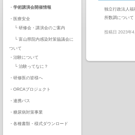
・
学術講演会開催情報
独立行政法人福
所数調について
・
医療安全
└
研修会・講演会のご案内
投稿日
2023年
└
富山県院内感染対策協議会に
ついて
・
治験について
└
治験ってなに？
・
研修医の皆様へ
・
ORCAプロジェクト
・
連携パス
・
糖尿病対策事業
・
各種書類・様式ダウンロード