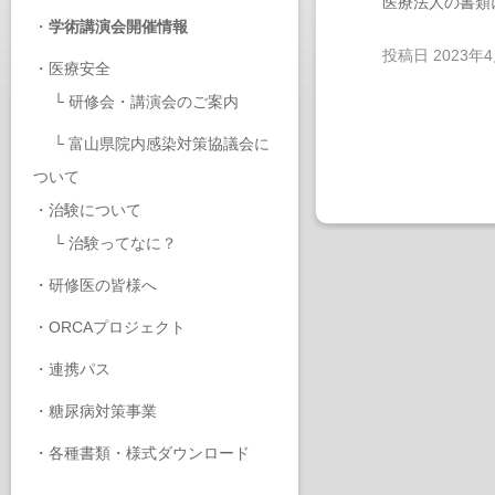
医療法人の書類
・
学術講演会開催情報
投稿日
2023年
・
医療安全
└
研修会・講演会のご案内
└
富山県院内感染対策協議会に
ついて
・
治験について
└
治験ってなに？
・
研修医の皆様へ
・
ORCAプロジェクト
・
連携パス
・
糖尿病対策事業
・
各種書類・様式ダウンロード