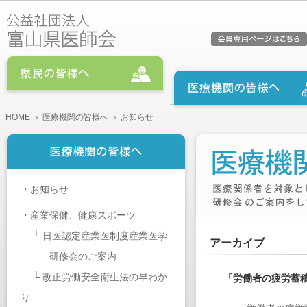
HOME
＞
医療機関の皆様へ
＞ お知らせ
・
お知らせ
・
産業保健、健康スポーツ
└
日医認定産業医制度産業医学
アーカイブ
研修会のご案内
└
改正労働安全衛生法の早わか
「労働者の疲労蓄
り