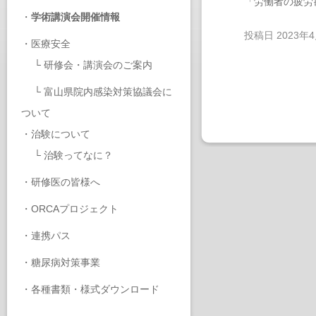
「労働者の疲労
・
学術講演会開催情報
投稿日
2023年
・
医療安全
└
研修会・講演会のご案内
└
富山県院内感染対策協議会に
ついて
・
治験について
└
治験ってなに？
・
研修医の皆様へ
・
ORCAプロジェクト
・
連携パス
・
糖尿病対策事業
・
各種書類・様式ダウンロード