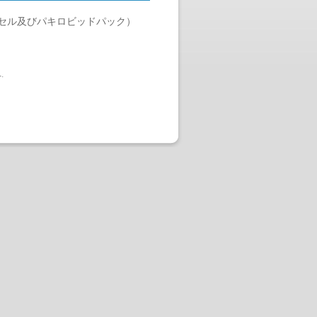
セル及びパキロビッドパック）
へ
.