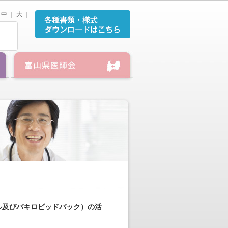
中
｜
大
｜
ル及びパキロビッドパック）の活