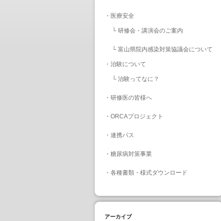
・
医療安全
└
研修会・講演会のご案内
└
富山県院内感染対策協議会について
・
治験について
└
治験ってなに？
・
研修医の皆様へ
・
ORCAプロジェクト
・
連携パス
・
糖尿病対策事業
・
各種書類・様式ダウンロード
アーカイブ