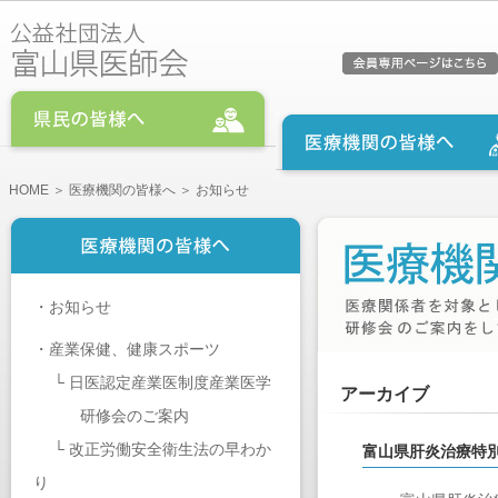
HOME
＞
医療機関の皆様へ
＞ お知らせ
・
お知らせ
・
産業保健、健康スポーツ
└
日医認定産業医制度産業医学
アーカイブ
研修会のご案内
└
改正労働安全衛生法の早わか
富山県肝炎治療特
り