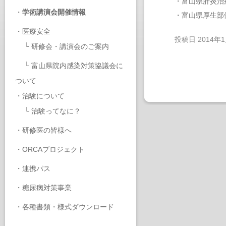
・富山県肝炎治
・
学術講演会開催情報
・富山県厚生部
・
医療安全
投稿日
2014年
└
研修会・講演会のご案内
└
富山県院内感染対策協議会に
ついて
・
治験について
└
治験ってなに？
・
研修医の皆様へ
・
ORCAプロジェクト
・
連携パス
・
糖尿病対策事業
・
各種書類・様式ダウンロード