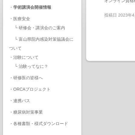
オンライン資格
・
学術講演会開催情報
投稿日
2023年
・
医療安全
└
研修会・講演会のご案内
└
富山県院内感染対策協議会に
ついて
・
治験について
└
治験ってなに？
・
研修医の皆様へ
・
ORCAプロジェクト
・
連携パス
・
糖尿病対策事業
・
各種書類・様式ダウンロード