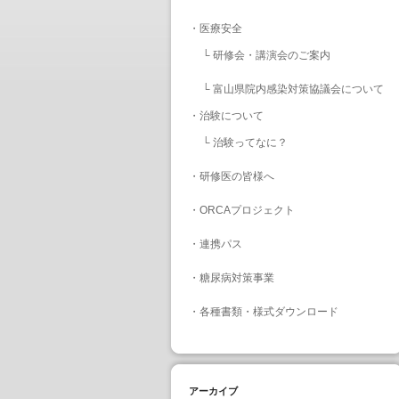
・
医療安全
└
研修会・講演会のご案内
└
富山県院内感染対策協議会について
・
治験について
└
治験ってなに？
・
研修医の皆様へ
・
ORCAプロジェクト
・
連携パス
・
糖尿病対策事業
・
各種書類・様式ダウンロード
アーカイブ