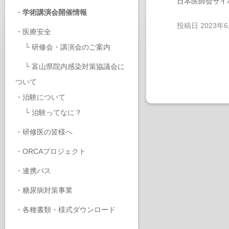
日本医師会サイ
・
学術講演会開催情報
投稿日
2023年
・
医療安全
└
研修会・講演会のご案内
└
富山県院内感染対策協議会に
ついて
・
治験について
└
治験ってなに？
・
研修医の皆様へ
・
ORCAプロジェクト
・
連携パス
・
糖尿病対策事業
・
各種書類・様式ダウンロード