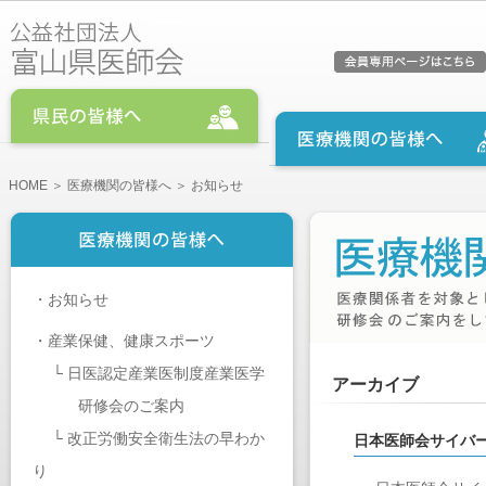
HOME
＞
医療機関の皆様へ
＞ お知らせ
・
お知らせ
・
産業保健、健康スポーツ
└
日医認定産業医制度産業医学
アーカイブ
研修会のご案内
└
改正労働安全衛生法の早わか
日本医師会サイバ
り