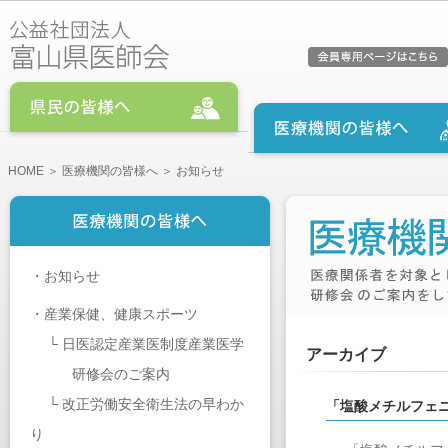
HOME
＞
医療機関の皆様へ
＞ お知らせ
・
お知らせ
・
産業保健、健康スポーツ
└
日医認定産業医制度産業医学
アーカイブ
研修会のご案内
└
改正労働安全衛生法の早わか
「塩酸メチルフェ
り