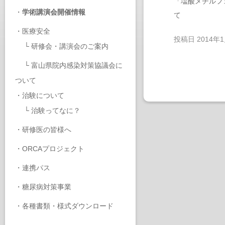
「塩酸メチルフ
・
学術講演会開催情報
て
・
医療安全
投稿日
2014年
└
研修会・講演会のご案内
└
富山県院内感染対策協議会に
ついて
・
治験について
└
治験ってなに？
・
研修医の皆様へ
・
ORCAプロジェクト
・
連携パス
・
糖尿病対策事業
・
各種書類・様式ダウンロード