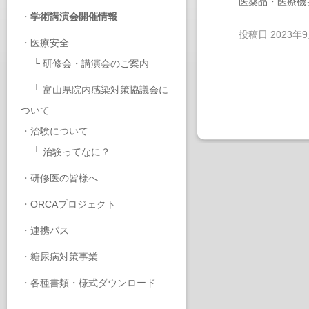
医薬品・医療機
・
学術講演会開催情報
投稿日
2023年
・
医療安全
└
研修会・講演会のご案内
└
富山県院内感染対策協議会に
ついて
・
治験について
└
治験ってなに？
・
研修医の皆様へ
・
ORCAプロジェクト
・
連携パス
・
糖尿病対策事業
・
各種書類・様式ダウンロード