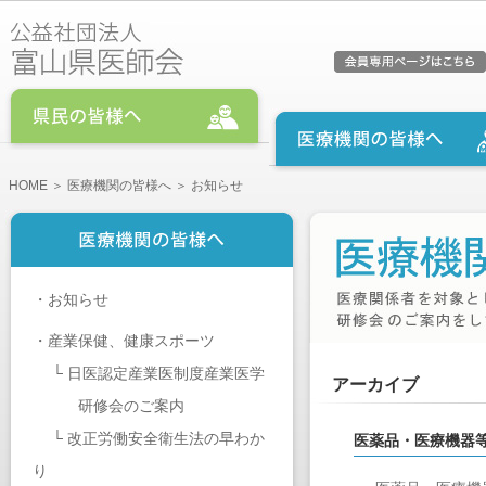
HOME
＞
医療機関の皆様へ
＞ お知らせ
・
お知らせ
・
産業保健、健康スポーツ
└
日医認定産業医制度産業医学
アーカイブ
研修会のご案内
└
改正労働安全衛生法の早わか
医薬品・医療機器
り