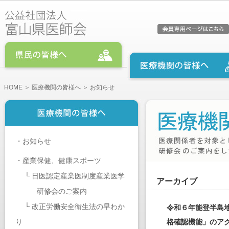
HOME
＞
医療機関の皆様へ
＞ お知らせ
・
お知らせ
・
産業保健、健康スポーツ
└
日医認定産業医制度産業医学
アーカイブ
研修会のご案内
└
改正労働安全衛生法の早わか
令和６年能登半島
り
格確認機能」のア