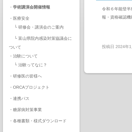
・
学術講演会開催情報
令和６年能登半
報・資格確認機
・
医療安全
└
研修会・講演会のご案内
└
富山県院内感染対策協議会に
投稿日
2024年
ついて
・
治験について
└
治験ってなに？
・
研修医の皆様へ
・
ORCAプロジェクト
・
連携パス
・
糖尿病対策事業
・
各種書類・様式ダウンロード