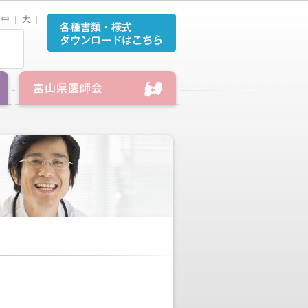
中
｜
大
｜