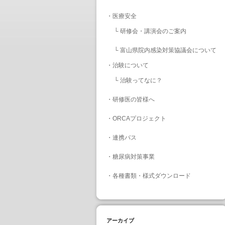
・
医療安全
└
研修会・講演会のご案内
└
富山県院内感染対策協議会について
・
治験について
└
治験ってなに？
・
研修医の皆様へ
・
ORCAプロジェクト
・
連携パス
・
糖尿病対策事業
・
各種書類・様式ダウンロード
アーカイブ