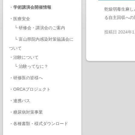
・
学術講演会開催情報
乾燥弱毒生麻し
る自主回収への
・
医療安全
└
研修会・講演会のご案内
投稿日
2024年
└
富山県院内感染対策協議会に
ついて
・
治験について
└
治験ってなに？
・
研修医の皆様へ
・
ORCAプロジェクト
・
連携パス
・
糖尿病対策事業
・
各種書類・様式ダウンロード