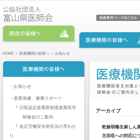
HOME
＞
医療機関の皆様へ
＞ お知らせ
・
お知らせ
・
産業保健、健康スポーツ
└
日医認定産業医制度産業医学
アーカイブ
研修会のご案内
└
改正労働安全衛生法の早わか
乾燥弱毒生麻しん
り
主回収への対応に