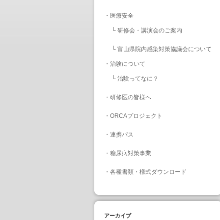
・
医療安全
└
研修会・講演会のご案内
└
富山県院内感染対策協議会について
・
治験について
└
治験ってなに？
・
研修医の皆様へ
・
ORCAプロジェクト
・
連携パス
・
糖尿病対策事業
・
各種書類・様式ダウンロード
アーカイブ