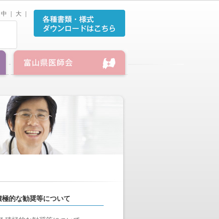
中
｜
大
｜
積極的な勧奨等について