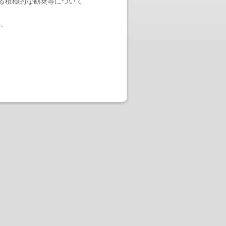
る積極的な勧奨等について
へ
.