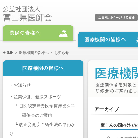
HOME
＞
医療機関の皆様へ
＞ お知らせ
・
お知らせ
・
産業保健、健康スポーツ
└
日医認定産業医制度産業医学
アーカイブ
研修会のご案内
└
改正労働安全衛生法の早わか
麻しんの国内外で
り