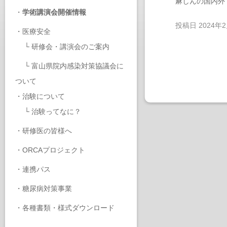
麻しんの国内外
・
学術講演会開催情報
投稿日
2024年
・
医療安全
└
研修会・講演会のご案内
└
富山県院内感染対策協議会に
ついて
・
治験について
└
治験ってなに？
・
研修医の皆様へ
・
ORCAプロジェクト
・
連携パス
・
糖尿病対策事業
・
各種書類・様式ダウンロード