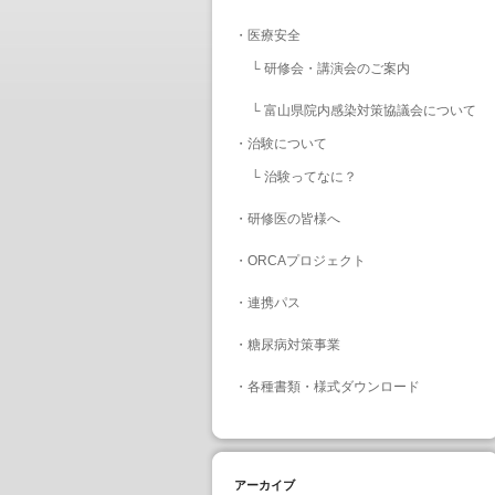
・
医療安全
└
研修会・講演会のご案内
└
富山県院内感染対策協議会について
・
治験について
└
治験ってなに？
・
研修医の皆様へ
・
ORCAプロジェクト
・
連携パス
・
糖尿病対策事業
・
各種書類・様式ダウンロード
アーカイブ