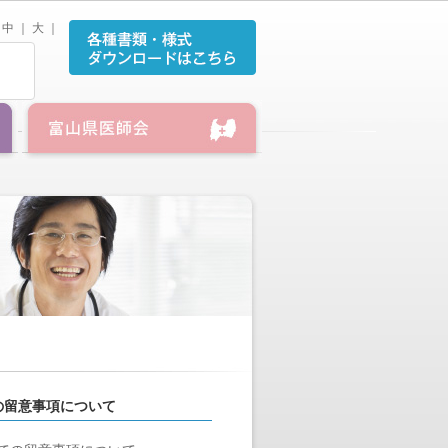
中
｜
大
｜
の留意事項について