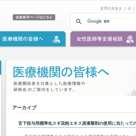
文字の大きさ ｜
小
｜
アーカイブ
舌下投与用標準化スギ花粉エキス原液製剤の使用に当たって