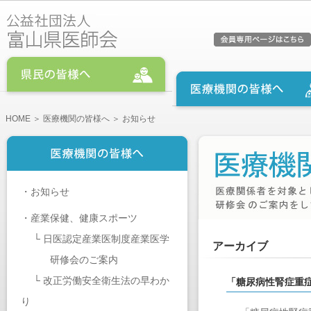
HOME
＞
医療機関の皆様へ
＞ お知らせ
・
お知らせ
・
産業保健、健康スポーツ
└
日医認定産業医制度産業医学
アーカイブ
研修会のご案内
└
改正労働安全衛生法の早わか
「糖尿病性腎症重
り