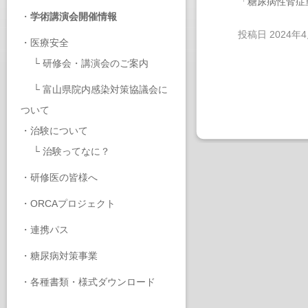
「糖尿病性腎症
・
学術講演会開催情報
投稿日
2024年
・
医療安全
└
研修会・講演会のご案内
└
富山県院内感染対策協議会に
ついて
・
治験について
└
治験ってなに？
・
研修医の皆様へ
・
ORCAプロジェクト
・
連携パス
・
糖尿病対策事業
・
各種書類・様式ダウンロード