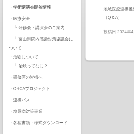
・
学術講演会開催情報
地域医療連携推
（Q＆A）
・
医療安全
└
研修会・講演会のご案内
投稿日
2024年
└
富山県院内感染対策協議会に
ついて
・
治験について
└
治験ってなに？
・
研修医の皆様へ
・
ORCAプロジェクト
・
連携パス
・
糖尿病対策事業
・
各種書類・様式ダウンロード