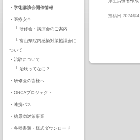
厚生労働省作成
・
学術講演会開催情報
投稿日
2024年
・
医療安全
└
研修会・講演会のご案内
└
富山県院内感染対策協議会に
ついて
・
治験について
└
治験ってなに？
・
研修医の皆様へ
・
ORCAプロジェクト
・
連携パス
・
糖尿病対策事業
・
各種書類・様式ダウンロード