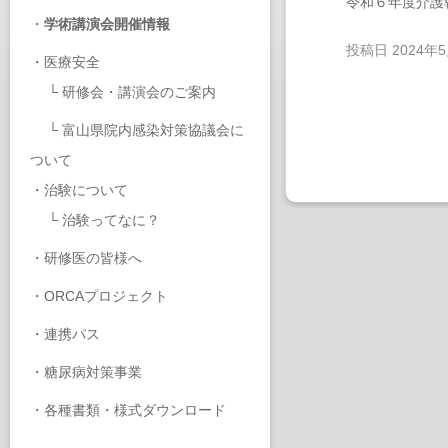
令和６年度介護
・
学術講演会開催情報
投稿日
2024年
・
医療安全
└
研修会・講演会のご案内
└
富山県院内感染対策協議会に
ついて
・
治験について
└
治験ってなに？
・
研修医の皆様へ
・
ORCAプロジェクト
・
連携パス
・
糖尿病対策事業
・
各種書類・様式ダウンロード