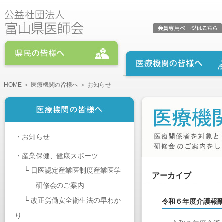
HOME
＞
医療機関の皆様へ
＞ お知らせ
・
お知らせ
・
産業保健、健康スポーツ
└
日医認定産業医制度産業医学
アーカイブ
研修会のご案内
└
改正労働安全衛生法の早わか
令和６年度介護報
り