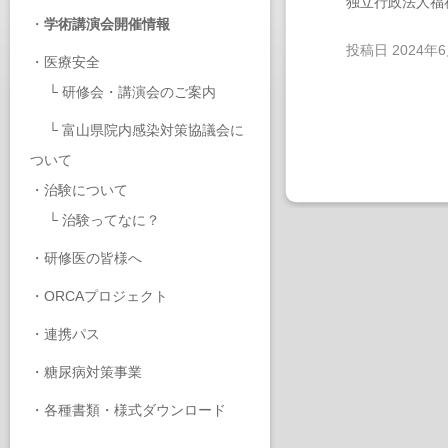
独立行政法人福
・
学術講演会開催情報
投稿日
2024年
・
医療安全
└
研修会・講演会のご案内
└
富山県院内感染対策協議会に
ついて
・
治験について
└
治験ってなに？
・
研修医の皆様へ
・
ORCAプロジェクト
・
連携パス
・
糖尿病対策事業
・
各種書類・様式ダウンロード