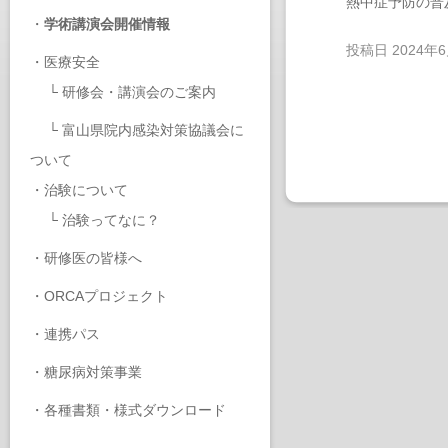
熱中症予防の普
・
学術講演会開催情報
投稿日
2024年
・
医療安全
└
研修会・講演会のご案内
└
富山県院内感染対策協議会に
ついて
・
治験について
└
治験ってなに？
・
研修医の皆様へ
・
ORCAプロジェクト
・
連携パス
・
糖尿病対策事業
・
各種書類・様式ダウンロード