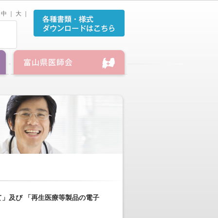
中
｜
大
｜
」及び 「再生医療等製品の電子