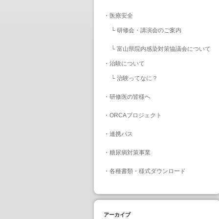
・
医療安全
└
研修会・講演会のご案内
└
富山県院内感染対策協議会について
・
治験について
└
治験ってなに？
・
研修医の皆様へ
・
ORCAプロジェクト
・
連携パス
・
糖尿病対策事業
・
各種書類・様式ダウンロード
アーカイブ