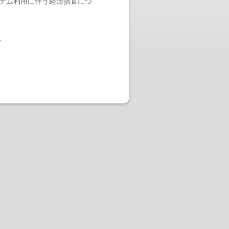
ステム利用に伴う経過措置につ
へ
.