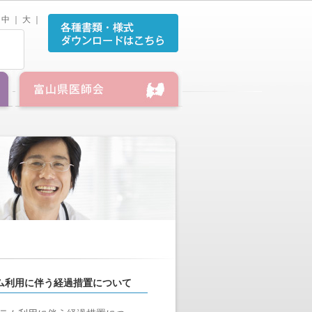
中
｜
大
｜
テム利用に伴う経過措置について