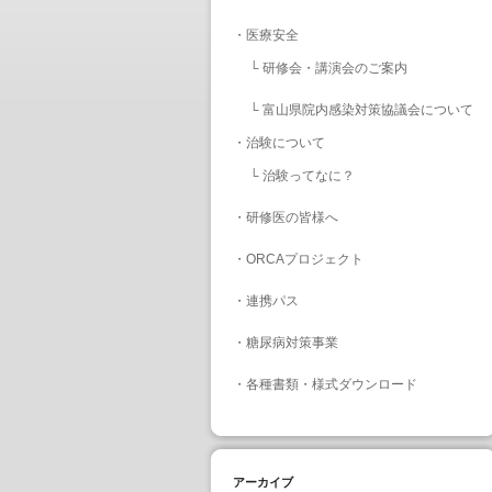
・
医療安全
└
研修会・講演会のご案内
└
富山県院内感染対策協議会について
・
治験について
└
治験ってなに？
・
研修医の皆様へ
・
ORCAプロジェクト
・
連携パス
・
糖尿病対策事業
・
各種書類・様式ダウンロード
アーカイブ