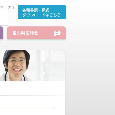
中
｜
大
｜