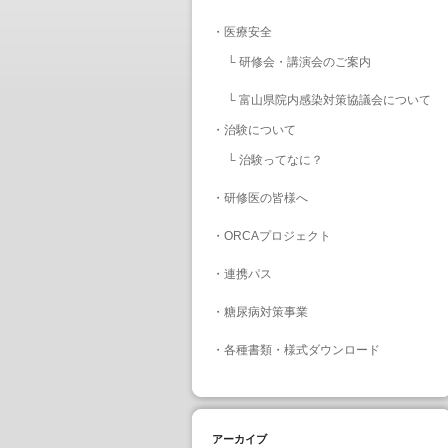
・
医療安全
└
研修会・講演会のご案内
└
富山県院内感染対策協議会について
・
治験について
└
治験ってなに？
・
研修医の皆様へ
・
ORCAプロジェクト
・
連携パス
・
糖尿病対策事業
・
各種書類・様式ダウンロード
アーカイブ