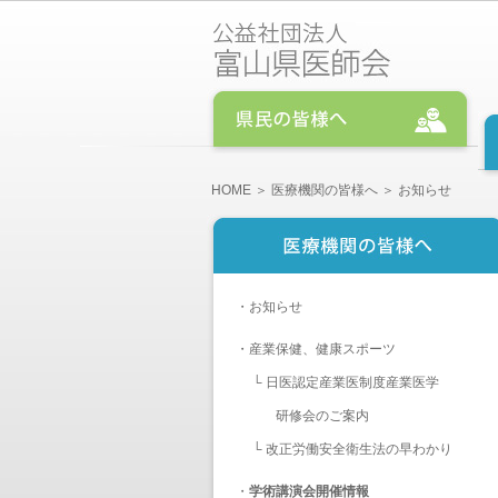
HOME
＞
医療機関の皆様へ
＞ お知らせ
・
お知らせ
・
産業保健、健康スポーツ
└
日医認定産業医制度産業医学
研修会のご案内
└
改正労働安全衛生法の早わかり
・
学術講演会開催情報