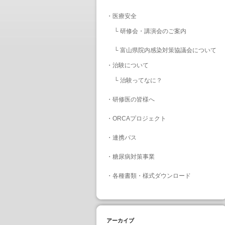
・
医療安全
└
研修会・講演会のご案内
└
富山県院内感染対策協議会について
・
治験について
└
治験ってなに？
・
研修医の皆様へ
・
ORCAプロジェクト
・
連携パス
・
糖尿病対策事業
・
各種書類・様式ダウンロード
アーカイブ