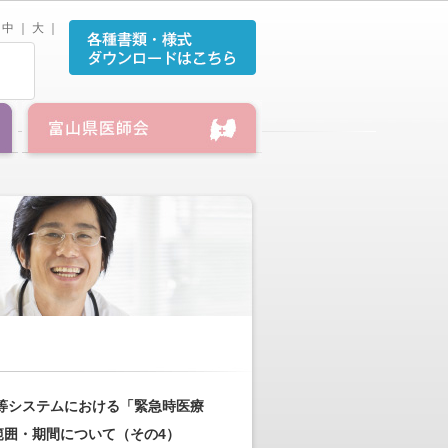
中
｜
大
｜
認等システムにおける「緊急時医療
囲・期間について（その4）