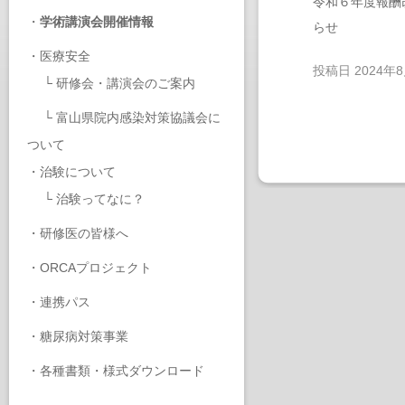
令和６年度報酬
・
学術講演会開催情報
らせ
・
医療安全
投稿日
2024年
└
研修会・講演会のご案内
└
富山県院内感染対策協議会に
ついて
・
治験について
└
治験ってなに？
・
研修医の皆様へ
・
ORCAプロジェクト
・
連携パス
・
糖尿病対策事業
・
各種書類・様式ダウンロード