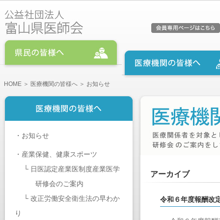
HOME
＞
医療機関の皆様へ
＞ お知らせ
・
お知らせ
・
産業保健、健康スポーツ
└
日医認定産業医制度産業医学
アーカイブ
研修会のご案内
└
改正労働安全衛生法の早わか
令和６年度報酬改定
り