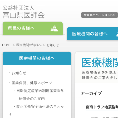
HOME
＞
医療機関の皆様へ
＞ お知らせ
・
お知らせ
・
産業保健、健康スポーツ
└
日医認定産業医制度産業医学
アーカイブ
研修会のご案内
└
改正労働安全衛生法の早わか
南海トラフ地震臨
り