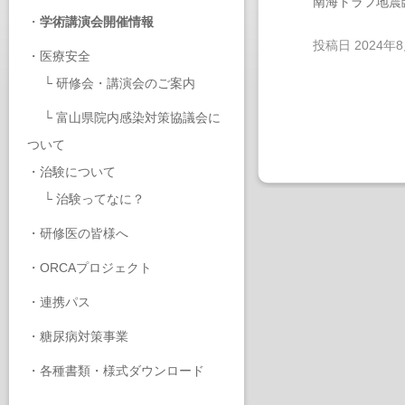
南海トラフ地震
・
学術講演会開催情報
投稿日
2024年
・
医療安全
└
研修会・講演会のご案内
└
富山県院内感染対策協議会に
ついて
・
治験について
└
治験ってなに？
・
研修医の皆様へ
・
ORCAプロジェクト
・
連携パス
・
糖尿病対策事業
・
各種書類・様式ダウンロード