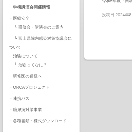
令和6年度「自
・
学術講演会開催情報
投稿日
2024年
・
医療安全
└
研修会・講演会のご案内
└
富山県院内感染対策協議会に
ついて
・
治験について
└
治験ってなに？
・
研修医の皆様へ
・
ORCAプロジェクト
・
連携パス
・
糖尿病対策事業
・
各種書類・様式ダウンロード