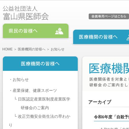
HOME
＞
医療機関の皆様へ
＞ お知らせ
・
お知らせ
・
産業保健、健康スポーツ
└
日医認定産業医制度産業医学
アーカイブ
研修会のご案内
└
改正労働安全衛生法の早わか
令和6年度「自殺
り