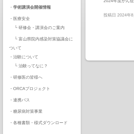
2024年度が
・
学術講演会開催情報
投稿日
2024年
・
医療安全
└
研修会・講演会のご案内
└
富山県院内感染対策協議会に
ついて
・
治験について
└
治験ってなに？
・
研修医の皆様へ
・
ORCAプロジェクト
・
連携パス
・
糖尿病対策事業
・
各種書類・様式ダウンロード