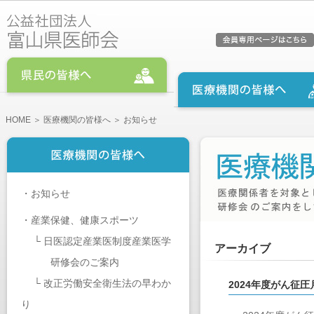
HOME
＞
医療機関の皆様へ
＞ お知らせ
・
お知らせ
・
産業保健、健康スポーツ
└
日医認定産業医制度産業医学
アーカイブ
研修会のご案内
└
改正労働安全衛生法の早わか
2024年度がん征
り