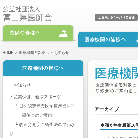
HOME
＞
医療機関の皆様へ
＞ お知らせ
・
お知らせ
・
産業保健、健康スポーツ
└
日医認定産業医制度産業医学
アーカイブ
研修会のご案内
└
改正労働安全衛生法の早わか
令和６年台風第1
り