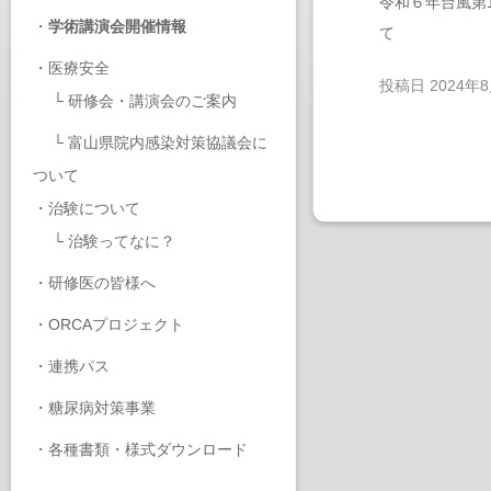
令和６年台風第
・
学術講演会開催情報
て
・
医療安全
投稿日
2024年
└
研修会・講演会のご案内
└
富山県院内感染対策協議会に
ついて
・
治験について
└
治験ってなに？
・
研修医の皆様へ
・
ORCAプロジェクト
・
連携パス
・
糖尿病対策事業
・
各種書類・様式ダウンロード