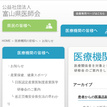
HOME
＞
医療機関の皆様へ
＞ お知らせ
・
お知らせ
・
産業保健、健康スポーツ
└
日医認定産業医制度産業医学
アーカイブ
研修会のご案内
└
改正労働安全衛生法の早わか
患者からの医薬品
り