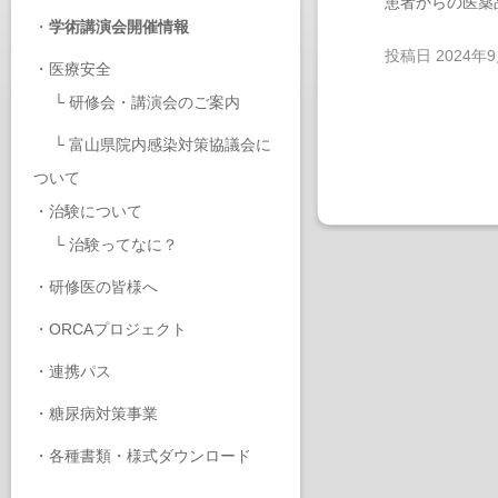
患者からの医薬
・
学術講演会開催情報
投稿日
2024年
・
医療安全
└
研修会・講演会のご案内
└
富山県院内感染対策協議会に
ついて
・
治験について
└
治験ってなに？
・
研修医の皆様へ
・
ORCAプロジェクト
・
連携パス
・
糖尿病対策事業
・
各種書類・様式ダウンロード