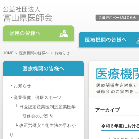
HOME
＞
医療機関の皆様へ
＞ お知らせ
・
お知らせ
・
産業保健、健康スポーツ
└
日医認定産業医制度産業医学
アーカイブ
研修会のご案内
└
改正労働安全衛生法の早わか
令和６年度におけ
り