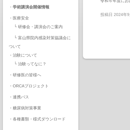
令和６年度にお
・
学術講演会開催情報
投稿日
2024年
・
医療安全
└
研修会・講演会のご案内
└
富山県院内感染対策協議会に
ついて
・
治験について
└
治験ってなに？
・
研修医の皆様へ
・
ORCAプロジェクト
・
連携パス
・
糖尿病対策事業
・
各種書類・様式ダウンロード