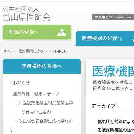
HOME
＞
医療機関の皆様へ
＞ お知らせ
・
お知らせ
・
産業保健、健康スポーツ
└
日医認定産業医制度産業医学
アーカイブ
研修会のご案内
└
改正労働安全衛生法の早わか
低気圧と前線によ
り
る被保険者証の提