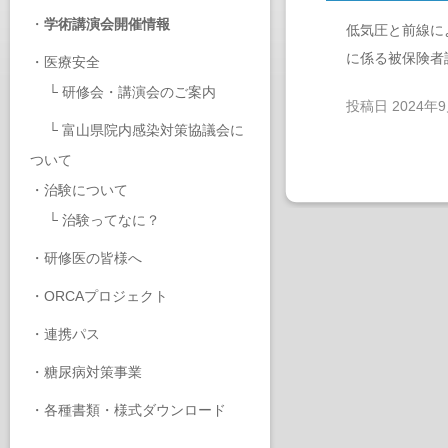
・
学術講演会開催情報
低気圧と前線に
に係る被保険者
・
医療安全
└
研修会・講演会のご案内
投稿日
2024年
└
富山県院内感染対策協議会に
ついて
・
治験について
└
治験ってなに？
・
研修医の皆様へ
・
ORCAプロジェクト
・
連携パス
・
糖尿病対策事業
・
各種書類・様式ダウンロード